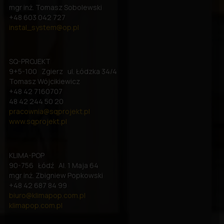
mgr inż. Tomasz Sobolewski
+48 603 042 727
instal_system@op.pl
SQ-PROJEKT
9+5-100 Zgierz ul. Łódzka 34/4
Tomasz Wójcikiewicz
+48 42 7160707
48 42 244 50 20
pracownia@sqprojekt.pl
www.sqprojekt.pl
KLIMA-POP
90-756 Łódź Al. 1 Maja 64
mgr inż. Zbigniew Popkowski
+48 42 687 84 99
biuro@klimapop.com.pl
klimapop.com.pl