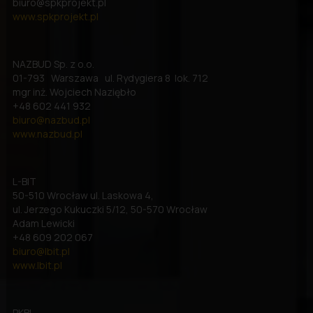
biuro@spkprojekt.pl
www.spkprojekt.pl
NAZBUD Sp. z o.o.
01-793 Warszawa ul. Rydygiera 8 lok. 712
mgr inż. Wojciech Naziębło
+48 602 441 932
biuro@nazbud.pl
www.nazbud.pl
L-BIT
50-510 Wrocław ul. Laskowa 4,
ul. Jerzego Kukuczki 5/12, 50-570 Wrocław
Adam Lewicki
+48 609 202 067
biuro@lbit.pl
www.lbit.pl
PKBI