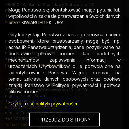
98-300 Wieluń ul. Stanisławy Grabowskiej 20
Mogą Państwo się skontaktować mając pytania lub
mgr inż. Łukasz Staszak
wątpliwości w zakresie przetwarzania Swoich danych
+48 721 283 508
konbud.ls@gmail.com
przez KIWIARCHITEKTURA
Gdy korzystają Państwo z naszego serwisu, danymi
osobowymi, które przetwarzamy mogą być, np.
PRACOWNIA KONSTRUKCJI BUDOWLANYCH
adres IP Państwa urządzenia, dane pozyskiwane na
94-202 Łódź ul. Jęczmienna 2/4 lok. 1
mgr inż. Michał Bieńkowski
podstawie plików cookies lub podobnych
+48 519 762 900
mechanizmów zapisywania informacji w
pracownia.bienkowski@gmail.com
urządzeniach Użytkowników, o ile pozwolą one na
zidentyfikowanie Państwa. Więcej informacji na
temat zakresu danych osobowych oraz cookies
SPK PROJEKTOWANIE KONSTRUKCJI
znajdą Państwo w Polityce prywatności i polityce
93-578 Łódź ul. Wróblewskiego 18 lok.901
plików cookies.
mgr inż. Łukasz Sowa
+48 609 188 894
Czytaj treść polityki prywatności
lukasz.sowa@spkprojekt.pl
mgr inż. Tomasz Kaczorowski
+48 502 302 045
PRZEJDŹ DO STRONY
tomasz.kaczorowski@wp.pl