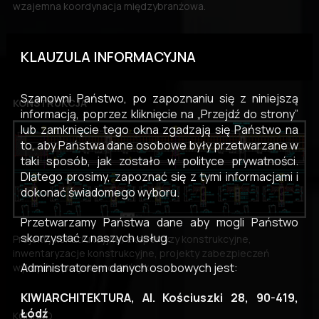
wzajemna koordynacja międzybranżowa.
KLAUZULA INFORMACYJNA
Szanowni Państwo, po zapoznaniu się z niniejszą
KONSTRUKCJA
informacją, poprzez kliknięcie na „Przejdź do strony”
lub zamknięcie tego okna zgadzają się Państwo na
to, aby Państwa dane osobowe były przetwarzane w
taki sposób, jak zostało w polityce prywatności.
Dlatego prosimy, zapoznać się z tymi informacjami i
dokonać świadomego wyboru.
Przetwarzamy Państwa dane aby mogli Państwo
skorzystać z naszych usług.
Projekty konstrukcyjne, ekspertyzy konstrukcyjne,
inwentaryzacje konstrukcyjne, projekty zabezpieczeń
Administratorem danych osobowych jest:
wykopów, projekty rozbiórek.
KIWIARCHITEKTURA, Al. Kościuszki 28, 90-419,
Łódź
KONBUD