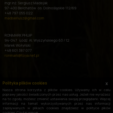
mgr inż. Sergiusz Madejak
97-400 Bełchatów os. Dolnośląskie 112/69
+48 797 055 022
madseriusz@gmail.com
RONMARK PHUiP
94-047 Łódź Al. Wyszyńskiego 63 / 12
Marek Wołyński
+48 601 387 077
ronmark@toya.net.pl
Polityka plików cookies
x
Nasza strona korzysta z plików cookies. Używamy ich w celu
poprawy jakości świadczonych przez nas usług. Jeżeli nie wyrażasz
na to zgody, możesz zmienić ustawienia swojej przeglądarki. Więcej
informacji na temat wykorzystywanych przez nas informacji
zapisywanych w plikach cookies znajdziesz w polityce plków
cookies.
Czytaj więcej
.