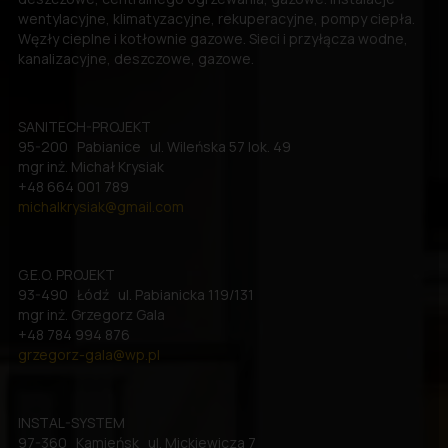
wentylacyjne, klimatyzacyjne, rekuperacyjne, pompy ciepła.
Węzły cieplne i kotłownie gazowe. Sieci i przyłącza wodne,
kanalizacyjne, deszczowe, gazowe.
SANITECH-PROJEKT
95-200 Pabianice ul. Wileńska 57 lok. 49
mgr inż. Michał Krysiak
+48 664 001 789
michalkrysiak@gmail.com
G.E.O. PROJEKT
93-490 Łódź ul. Pabianicka 119/131
mgr inż. Grzegorz Gala
+48 784 994 876
grzegorz-gala@wp.pl
INSTAL-SYSTEM
97-360 Kamieńsk ul. Mickiewicza 7