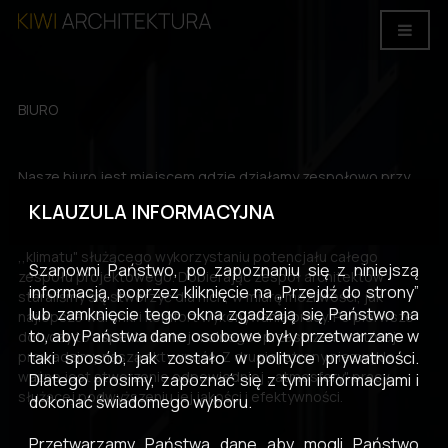
BIURO
Nasze biuro jest miejscem gdzie działamy zespołowo przy
wykonywaniu większości opracowań projektowych. Bardzo
KLAUZULA INFORMACYJNA
ważną kwestią jest dla nas miejsce naszej pracy, stworzenie
jak najlepszych warunków jej wykonywania i odpowiedniego
,,klimatu" służącego wykorzystaniu potencjału całego
Szanowni Państwo, po zapoznaniu się z niniejszą
zespołu projektowego. Dobierając zespół architektów
informacją, poprzez kliknięcie na „Przejdź do strony”
staraliśmy się stworzyć dla nich, w miarę możliwości, jak
lub zamknięcie tego okna zgadzają się Państwo na
najlepsze warunki i komfort wykonywania pracy. Po pierwsze
to, aby Państwa dane osobowe były przetwarzane w
dotyczy to aspektu funkcjonalnego i przestrzeni w której
taki sposób, jak zostało w polityce prywatności.
prowadzimy naszą aktywność. Z drugiej strony niezwykle
ważne jest stworzenie odpowiedniej ,,atmosfery" pracy,
Dlatego prosimy, zapoznać się z tymi informacjami i
służącej podwyższeniu jej jakości i efektywności.
dokonać świadomego wyboru.
Przetwarzamy Państwa dane aby mogli Państwo