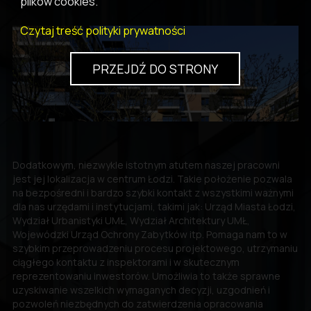
plików cookies.
Czytaj treść polityki prywatności
PRZEJDŹ DO STRONY
Dodatkowym, niezwykle istotnym atutem naszej pracowni
jest jej lokalizacja w centrum Łodzi. Takie położenie pozwala
na bezpośredni i bardzo szybki kontakt z wszystkimi ważnymi
dla nas urzędami i instytucjami, takimi jak: Urząd Miasta Łodzi,
Wydział Urbanistyki UMŁ, Wydział Architektury UMŁ,
Wojewódzki Urząd Ochrony Zabytków itp. Pomaga nam to w
szybkim przeprowadzeniu procesu projektowego, utrzymaniu
ciągłego kontaktu z inspektorami i w skutecznym
reprezentowaniu inwestorów. Umożliwia to także sprawne
uzyskiwanie wszelkich wymaganych decyzji, uzgodnień i
pozwoleń niezbędnych do zatwierdzenia opracowania