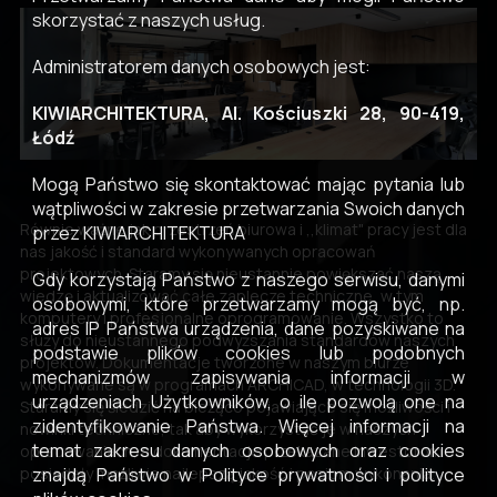
skorzystać z naszych usług.
Administratorem danych osobowych jest:
KIWIARCHITEKTURA, Al. Kościuszki 28, 90-419,
Łódź
Mogą Państwo się skontaktować mając pytania lub
wątpliwości w zakresie przetwarzania Swoich danych
Równie ważne jak przestrzeń biurowa i ,,klimat" pracy jest dla
przez KIWIARCHITEKTURA
nas jakość i standard wykonywanych opracowań
projektowych. Staramy się nieustannie powiększać naszą
Gdy korzystają Państwo z naszego serwisu, danymi
wiedzę i aktualizować całe zaplecze techniczne, w tym
osobowymi, które przetwarzamy mogą być, np.
komputery i profesjonalne oprogramowanie. Wszystko to
adres IP Państwa urządzenia, dane pozyskiwane na
służy do nieustannego podwyższania standardów naszych
podstawie plików cookies lub podobnych
projektów. Dokumentacje tworzone w naszym biurze
mechanizmów zapisywania informacji w
wykonywane są w programach ARCHICAD, w technologii 3D.
urządzeniach Użytkowników, o ile pozwolą one na
Staramy się śledzić na bieżąco pojawiające się możliwości i
zidentyfikowanie Państwa. Więcej informacji na
nowinki techniczne, tak aby wykorzystać je w naszych
temat zakresu danych osobowych oraz cookies
opracowaniach, a dokumentacje przekazane inwestorom
znajdą Państwo w Polityce prywatności i polityce
posiadały możliwie najlepszą jakość i poziom wykonania.