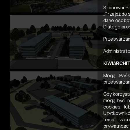
Szanowni Pa
„Przejdź do 
dane osobow
Dlatego pro
Przetwarzam
Administrat
KIWIARCHITE
Mogą Państ
przetwarzan
Gdy korzyst
mogą być, n
cookies lu
Użytkownikó
temat zakr
prywatności 