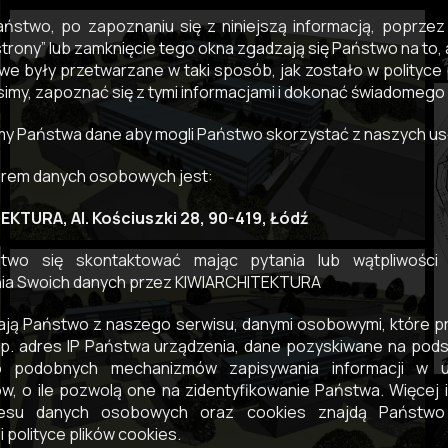
ństwo, po zapoznaniu się z niniejszą informacją, poprzez k
strony” lub zamknięcie tego okna zgadzają się Państwo na to
e były przetwarzane w taki sposób, jak zostało w polityce 
simy, zapoznać się z tymi informacjami i dokonać świadomego
y Państwa dane aby mogli Państwo skorzystać z naszych us
orem danych osobowych jest:
KTURA, Al. Kościuszki 28, 90-419, Łódź
wo się skontaktować mając pytania lub wątpliwości
ia Swoich danych przez KIWIARCHITEKTURA
ają Państwo z naszego serwisu, danymi osobowymi, które 
p. adres IP Państwa urządzenia, dane pozyskiwane na pods
b podobnych mechanizmów zapisywania informacji w u
w, o ile pozwolą one na zidentyfikowanie Państwa. Więcej i
esu danych osobowych oraz cookies znajdą Państwo
i polityce plików cookies.