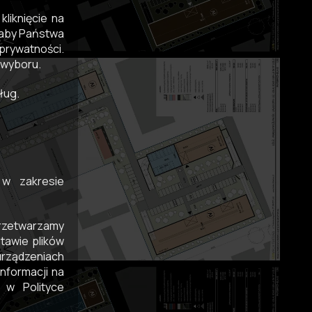
liknięcie na
, aby Państwa
prywatności.
 wyboru.
ług.
 w zakresie
przetwarzamy
tawie plików
rządzeniach
nformacji na
 w Polityce