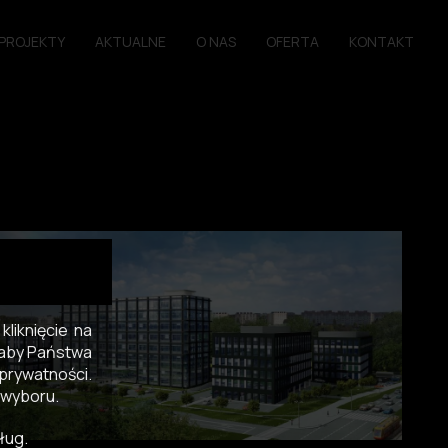
PROJEKTY
AKTUALNE
O NAS
OFERTA
KONTAKT
liknięcie na
, aby Państwa
prywatności.
 wyboru.
ług.