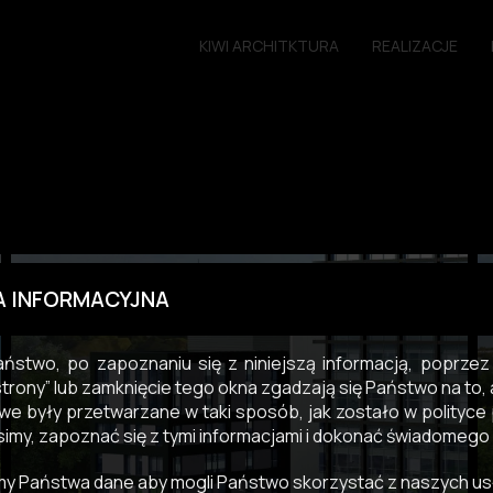
KIWI ARCHITKTURA
REALIZACJE
A INFORMACYJNA
ństwo, po zapoznaniu się z niniejszą informacją, poprzez k
strony” lub zamknięcie tego okna zgadzają się Państwo na to
e były przetwarzane w taki sposób, jak zostało w polityce 
simy, zapoznać się z tymi informacjami i dokonać świadomego
y Państwa dane aby mogli Państwo skorzystać z naszych us