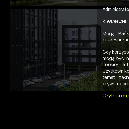
Administrat
KIWIARCHITE
Mogą Państ
przetwarzan
Gdy korzyst
mogą być, n
cookies lu
Użytkownikó
temat zakr
prywatności 
Czytaj treść