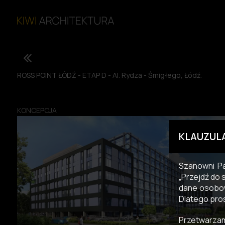
ROSS POINT ŁÓDŹ - ETAP D - Al. Rydza - Śmigłego, Łódź.
KONCEPCJA
KLAUZUL
Szanowni Pa
„Przejdź do 
dane osobow
Dlatego pro
Przetwarzam