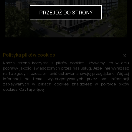
PRZEJDŹ DO STRONY
Polityka plików cookies
x
Nasza strona korzysta z plików cookies. Używamy ich w celu
poprawy jakości świadczonych przez nas usług. Jeżeli nie wyrażasz
na to zgody, możesz zmienić ustawienia swojej przeglądarki. Więcej
informacji na temat wykorzystywanych przez nas informacji
zapisywanych w plikach cookies znajdziesz w polityce plków
cookies.
Czytaj więcej
.
©2004-2026 -
Polityka plików cookies
Polityka prywatności