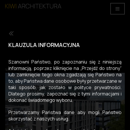
"CROSS POINT ŁÓDŹ" / ETAP E - projekt budynku biurowego, ul.
KLAUZULA INFORMACYJNA
Rydza - Śmigłego, Łódź.
Szanowni Państwo, po zapoznaniu się z niniejszą
informacją, poprzez kliknięcie na „Przejdź do strony”
WIZUALIZACJE
lub zamknięcie tego okna zgadzają się Państwo na
to, aby Państwa dane osobowe były przetwarzane w
taki sposób, jak zostało w polityce prywatności.
Dlatego prosimy, zapoznać się z tymi informacjami i
dokonać świadomego wyboru.
Przetwarzamy Państwa dane aby mogli Państwo
skorzystać z naszych usług.