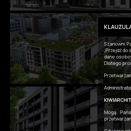
KLAUZUL
Szanowni Pa
„Przejdź do 
dane osobow
Dlatego pro
Przetwarzam
Administrat
KIWIARCHITE
Mogą Państ
przetwarzan