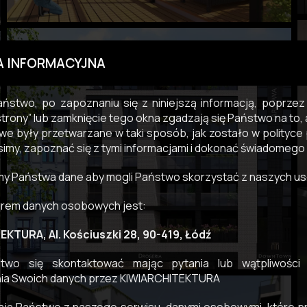
A INFORMACYJNA
ństwo, po zapoznaniu się z niniejszą informacją, poprzez k
strony” lub zamknięcie tego okna zgadzają się Państwo na to
e były przetwarzane w taki sposób, jak zostało w polityce 
simy, zapoznać się z tymi informacjami i dokonać świadomego
y Państwa dane aby mogli Państwo skorzystać z naszych us
orem danych osobowych jest:
KTURA, Al. Kościuszki 28, 90-419, Łódź
wo się skontaktować mając pytania lub wątpliwości
ia Swoich danych przez KIWIARCHITEKTURA