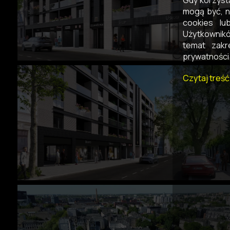
Gdy korzyst
mogą być, n
cookies lu
Użytkownikó
temat zakr
prywatności 
Czytaj treść