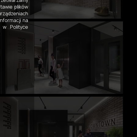
przetwarzamy
tawie plików
rządzeniach
nformacji na
 w Polityce