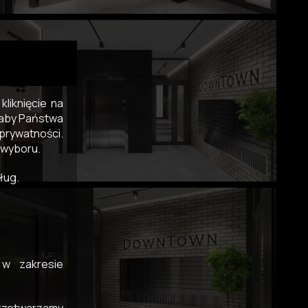
liknięcie na
, aby Państwa
prywatności.
 wyboru.
ług.
 w zakresie