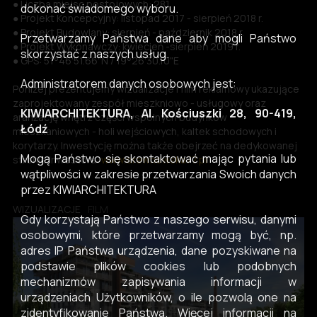
● Liczba miejsc postojowych: 281
dokonać świadomego wyboru.
● Projekt Koncepcyjny: listopad 2017 - sierpień 2018 r.
● Projekt Budowlany: sierpień - październik 2018 r.
Przetwarzamy Państwa dane aby mogli Państwo
● Projekt Wykonawczy: kwiecień -sierpień 2019 r.
skorzystać z naszych usług.
● GPS: 51°46'51.66"N / 19°26'30.10"E
Administratorem danych osobowych jest:
Poniżej prezentujemy wizualizacje i film reklamowy ukazujące
zaprojektowany zespół mieszkniowo - usługowy oraz
KIWIARCHITEKTURA, Al. Kościuszki 28, 90-419,
aranżację wnętrz części wspólnych budynków
Łódź
mieszkaniowych - holi wejściowych, kaltek schodowych i
korytarzy. Inwestycję można także obejrzeć na dedykowanej
Mogą Państwo się skontaktować mając pytania lub
stronie Inwestora:
www.drewnowska77.pl
wątpliwości w zakresie przetwarzania Swoich danych
przez KIWIARCHITEKTURA
WIZUALIZACJE
FILM
Gdy korzystają Państwo z naszego serwisu, danymi
osobowymi, które przetwarzamy mogą być, np.
adres IP Państwa urządzenia, dane pozyskiwane na
podstawie plików cookies lub podobnych
mechanizmów zapisywania informacji w
urządzeniach Użytkowników, o ile pozwolą one na
zidentyfikowanie Państwa. Więcej informacji na