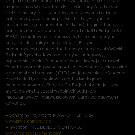
znajduje się pod ochroną konserwatorską. Projekt został
uzgodniony w Wojewódzkim Biurze Ochrony Zabytków w
Łodzi. Z historycznej zabudowy pozostawiono budynek
pofabryczny w zachodniej części działki ( Budynek A,
przebudowany na budynek mieszkalny ), fragment budynku
pofabrycznego we wschodniej części działki ( Budynek B /
B1+B2, rozbudowany, nadbudowany i przebudowany na
budynek mieszkalny ), budynek willi ( Budynek U,
przebudowany na budynek usługowy ), budynek stróżówki (
Budynek P, przebudowany na budynek usługowy ),
ogrodzenie, komin i fragment elewacji dawnej elektrowni.
Ponadto zaprojektowano zupełnie nowe budynki mieszkalne
z garażami podziemnymi ( C i D ) znajdujące się w północnej
części działki, oraz wolnostojący budynek garażu
dwupoziomowego ( Budynek G ). Projekt obejmuje także
aranżację wnętrz części wspólnych budynków
mieszkaniowych - holi wejściowych, klatek schodowych i
korytarzy.
● Generalny Projektant: KIWIARCHITEKTURA
www.kiwiarchitektura.pl
● Inwestor: TREE DEVELOPMENT GROUP
www.treedevelopment.com