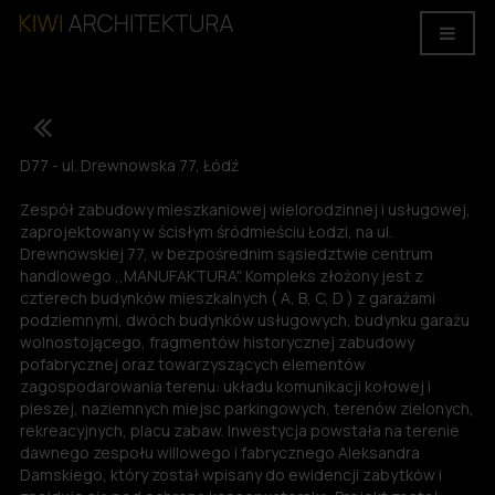
D77 - ul. Drewnowska 77, Łódź
Zespół zabudowy mieszkaniowej wielorodzinnej i usługowej,
zaprojektowany w ścisłym śródmieściu Łodzi, na ul.
Drewnowskiej 77, w bezpośrednim sąsiedztwie centrum
handlowego ,,MANUFAKTURA". Kompleks złożony jest z
czterech budynków mieszkalnych ( A, B, C, D ) z garażami
podziemnymi, dwóch budynków usługowych, budynku garażu
wolnostojącego, fragmentów historycznej zabudowy
pofabrycznej oraz towarzyszących elementów
zagospodarowania terenu: układu komunikacji kołowej i
pieszej, naziemnych miejsc parkingowych, terenów zielonych,
rekreacyjnych, placu zabaw. Inwestycja powstała na terenie
dawnego zespołu willowego i fabrycznego Aleksandra
Damskiego, który został wpisany do ewidencji zabytków i