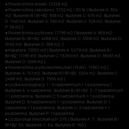
● Powierzchnia działki: 12326 m2
● Powierzchnia zabudowy: 3732 m2 / 30 % ( Budynek A: 304
m2; Budynek B / B1+B2: 838 m2; Budynek C: 675 m2; Budynek
D: 1140 m2; Budynek G: 390 m2; Budynek U: 328 m2; Budynek
P: 58 m2 )
● Powierzchnia użytkowa: 17795 m2 ( Budynek A: 859 m2;
Budynek B / B1+B2: 4068 m2; Budynek C: 3308 m2; Budynek D:
9192 m2; Budynek G: 368 m2; )
● Kubatura: 73552 m3 ( Budynek A: 5279 m3; Budynek B /
B1+B2: 17195 m3; Budynek C: 13259 m3; Budynek D: 36551 m3;
Budynek G: 1268 m2 )
● Powierzchnia użytkowa mieszkań ( PUM ): 13901 m2 (
Budynek A: 741 m2; Budynek B / B1+B2: 3204 m2; Budynek C:
2456 m2; Budynek D: 7500 m2 )
● Liczba kondygnacji: 1 - 9 nadziemnych + 1 podziemna (
Budynek A: 4 nadziemne; Budynek B / B1+B2: 3 -7 nadziemnych
+ 1 podziemna; Budynek C: 5 nadziemnych + 1 podziemna ;
Budynek D: 9 nadziemnych + 1 podziemna; Budynek G: 1
nadziemna + 1 podziemna; Budynek U: 2 nadziemne + 1
podziemna; Budynek P: 1 nadziemna
● Liczba lokali mieszkalnych: 275 ( Budynek A: 7 ; Budynek B /
B1+B2: 54; Budynek C: 64; Budynek D: 150 )