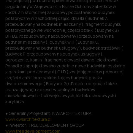
znajduje się pod ochroną konserwatorską. Projekt został
uzgodniony w Wojewódzkim Biurze Ochrony Zabytków w
Łodzi. Z historycznej zabudowy pozostawiono budynek
pofabryczny w zachodniej części działki ( Budynek A,
przebudowany na budynek mieszkalny ), fragment budynku
pofabrycznego we wschodniej części działki ( Budynek B /
B1+B2, rozbudowany, nadbudowany i przebudowany na
budynek mieszkalny ), budynek willi ( Budynek U,
przebudowany na budynek usługowy ), budynek stróżówki (
Budynek P, przebudowany na budynek usługowy ),
ogrodzenie, komin i fragment elewacji dawnej elektrowni.
Ponadto zaprojektowano zupełnie nowe budynki mieszkalne
z garażami podziemnymi ( C i D ) znajdujące się w północnej
części działki, oraz wolnostojący budynek garażu
dwupoziomowego ( Budynek G ). Projekt obejmuje także
aranżację wnętrz części wspólnych budynków
mieszkaniowych - holi wejściowych, klatek schodowych i
korytarzy.
● Generalny Projektant: KIWIARCHITEKTURA
www.kiwiarchitektura.pl
● Inwestor: TREE DEVELOPMENT GROUP
www.treedevelopment.com