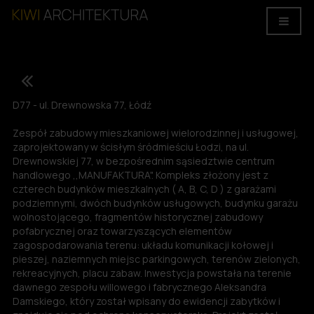
D77 - ul. Drewnowska 77, Łódź
Zespół zabudowy mieszkaniowej wielorodzinnej i usługowej,
zaprojektowany w ścisłym śródmieściu Łodzi, na ul.
Drewnowskiej 77, w bezpośrednim sąsiedztwie centrum
handlowego ,,MANUFAKTURA". Kompleks złożony jest z
czterech budynków mieszkalnych ( A, B, C, D ) z garażami
podziemnymi, dwóch budynków usługowych, budynku garażu
wolnostojącego, fragmentów historycznej zabudowy
pofabrycznej oraz towarzyszących elementów
zagospodarowania terenu: układu komunikacji kołowej i
pieszej, naziemnych miejsc parkingowych, terenów zielonych,
rekreacyjnych, placu zabaw. Inwestycja powstała na terenie
dawnego zespołu willowego i fabrycznego Aleksandra
Damskiego, który został wpisany do ewidencji zabytków i