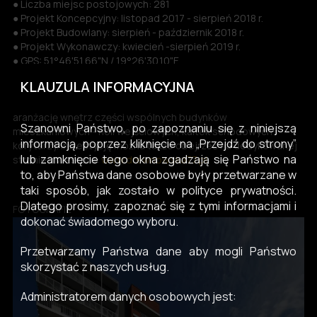
● Liczba miejsc postojowych: 281
● Projekt Koncepcyjny: listopad 2017 - sierpień 2018 r.
● Projekt Budowlany: sierpień - październik 2018 r.
● Projekt Wykonawczy: kwiecień -sierpień 2019 r.
● GPS: 51°46'51.66"N / 19°26'30.10"E
KLAUZULA INFORMACYJNA
Poniżej prezentujemy wizualizacje i film reklamowy ukazujące
zaprojektowany zespół mieszkniowo - usługowy oraz
aranżację wnętrz części wspólnych budynków
Szanowni Państwo, po zapoznaniu się z niniejszą
mieszkaniowych - holi wejściowych, kaltek schodowych i
informacją, poprzez kliknięcie na „Przejdź do strony”
korytarzy. Inwestycję można także obejrzeć na dedykowanej
lub zamknięcie tego okna zgadzają się Państwo na
stronie Inwestora:
www.drewnowska77.pl
to, aby Państwa dane osobowe były przetwarzane w
taki sposób, jak zostało w polityce prywatności.
Dlatego prosimy, zapoznać się z tymi informacjami i
FOTOGRAFIE
dokonać świadomego wyboru.
Przetwarzamy Państwa dane aby mogli Państwo
skorzystać z naszych usług.
Administratorem danych osobowych jest: