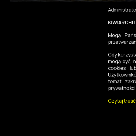
Administrat
KIWIARCHITE
Mogą Państ
przetwarzan
Gdy korzyst
mogą być, n
cookies lu
Użytkownikó
temat zakr
prywatności 
Czytaj treść