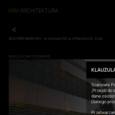
BUDYNEK BIUROWY - ul. Irysowa 1B i ul. Inflancka 26, Łódź
REALIZACJAFOTOGRAFIE
KLAUZUL
Szanowni Pa
„Przejdź do 
dane osobow
Dlatego pro
Przetwarzam