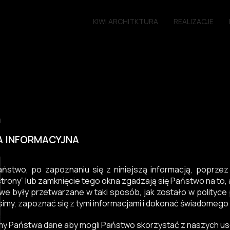
KIWI ARCHITKTURA
REALIZACJE
A INFORMACYJNA
ństwo, po zapoznaniu się z niniejszą informacją, poprzez k
strony” lub zamknięcie tego okna zgadzają się Państwo na to
e były przetwarzane w taki sposób, jak zostało w polityce 
simy, zapoznać się z tymi informacjami i dokonać świadomego
y Państwa dane aby mogli Państwo skorzystać z naszych us