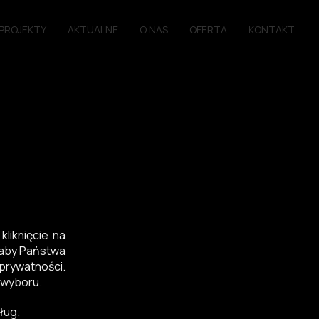
PROJEKTY
AKTUALNE
O NAS
OFERTA
KONTAKT
liknięcie na
, aby Państwa
prywatności.
 wyboru.
ług.