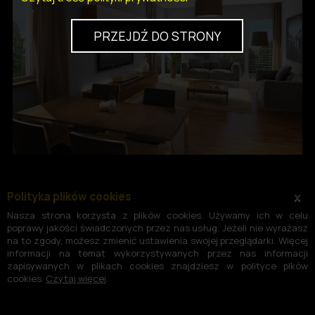
PRZEJDŹ DO STRONY
Polityka plików cookies
x
Nasza strona korzysta z plików cookies. Używamy ich w celu
poprawy jakości świadczonych przez nas usług. Jeżeli nie wyrażasz
na to zgody, możesz zmienić ustawienia swojej przeglądarki. Więcej
informacji na temat wykorzystywanych przez nas informacji
zapisywanych w plikach cookies znajdziesz w polityce plków
cookies.
Czytaj więcej
.