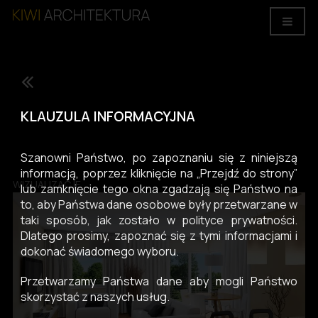
"OSIEDLE TATRZAŃSKA”, Etapy: A, B – projekty aranżacji lokali
KLAUZULA INFORMACYJNA
mieszkalnych, osiedle mieszkaniowe, ul. Częstochowska /
Tatrzańska, Łódź.
Szanowni Państwo, po zapoznaniu się z niniejszą
informacją, poprzez kliknięcie na „Przejdź do strony”
WIZUALIZACJE
lub zamknięcie tego okna zgadzają się Państwo na
to, aby Państwa dane osobowe były przetwarzane w
taki sposób, jak zostało w polityce prywatności.
Dlatego prosimy, zapoznać się z tymi informacjami i
dokonać świadomego wyboru.
Przetwarzamy Państwa dane aby mogli Państwo
skorzystać z naszych usług.