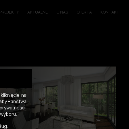
PROJEKTY
AKTUALNE
O NAS
OFERTA
KONTAKT
liknięcie na
, aby Państwa
prywatności.
 wyboru.
ług.