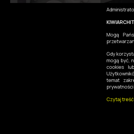
Administrat
KIWIARCHITE
Mogą Państ
przetwarzan
Gdy korzyst
mogą być, n
cookies lu
Użytkownikó
temat zakr
prywatności 
Czytaj treść