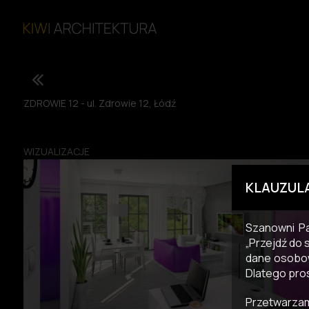
ZDROWIE 12 - ul. Zdrowie 12, Łódź
WIZUALIZACJE
KLAUZUL
Szanowni Pa
„Przejdź do 
dane osobow
Dlatego pro
Przetwarzam