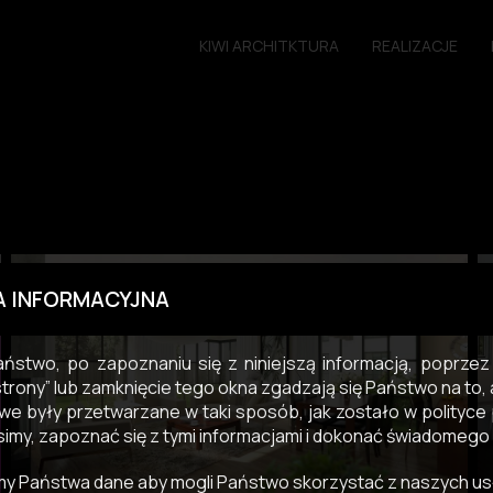
KIWI ARCHITKTURA
REALIZACJE
A INFORMACYJNA
ństwo, po zapoznaniu się z niniejszą informacją, poprzez k
strony” lub zamknięcie tego okna zgadzają się Państwo na to
e były przetwarzane w taki sposób, jak zostało w polityce 
simy, zapoznać się z tymi informacjami i dokonać świadomego
y Państwa dane aby mogli Państwo skorzystać z naszych us